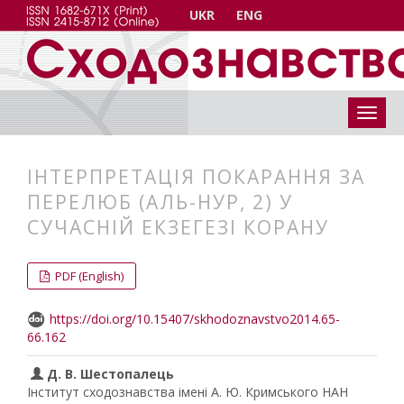
UKR
ENG
ІНТЕРПРЕТАЦІЯ ПОКАРАННЯ ЗА
ПЕРЕЛЮБ (АЛЬ-НУР, 2) У
СУЧАСНІЙ ЕКЗЕГЕЗІ КОРАНУ
##plugins.themes.bootstrap3.articl
##plugins.themes.bootstrap3.article
PDF (English)
https://doi.org/10.15407/skhodoznavstvo2014.65-
66.162
Д. В. Шестопалець
Інститут сходознавства імені А. Ю. Кримського НАН