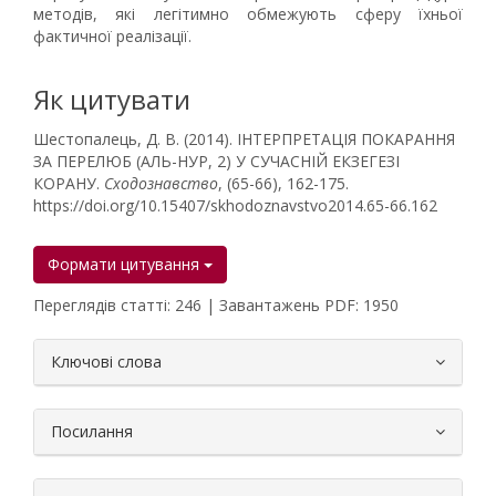
методів, які легітимно обмежують сферу їхньої
фактичної реалізації.
Як цитувати
Шестопалець, Д. В. (2014). ІНТЕРПРЕТАЦІЯ ПОКАРАННЯ
ЗА ПЕРЕЛЮБ (АЛЬ-НУР, 2) У СУЧАСНІЙ ЕКЗЕГЕЗІ
КОРАНУ.
Сходознавство
, (65-66), 162-175.
https://doi.org/10.15407/skhodoznavstvo2014.65-66.162
Формати цитування
Переглядів статті: 246 | Завантажень PDF: 1950
##plugins.themes.bootstrap3.article.
Ключові слова
Посилання