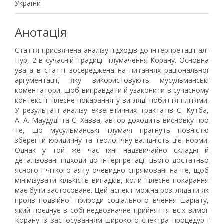
України
Анотація
Стаття присвячена аналізу підходів до інтерпретації ал-
Нур, 2 в сучасній традиції тлумачення Корану. Основна
увага в статті зосереджена на питаннях раціональної
аргументації, яку використовують мусульманські
коментатори, щоб виправдати й узаконити в сучасному
контексті тілесне покарання у вигляді побиття плітями.
У результаті аналізу екзегетичних трактатів С. Кутба,
A. A. Маудуді та С. Хавва, автор доходить висновку про
те, що мусульманські тлумачі прагнуть повністю
зберегти юридичну та теологічну валідність цієї норми.
Однак у той же час їхні надзвичайно складні й
деталізовані підходи до інтерпретації цього достатньо
ясного і чіткого аяту очевидно спрямовані на те, щоб
мінімізувати кількість випадків, коли тілесне покарання
має бути застосоване. Цей аспект можна розглядати як
прояв подвійної природи соціального вчення шаріату,
який поєднує в собі недвозначне прийняття всіх вимог
Корану із застосуванням широкого спектра процедур і