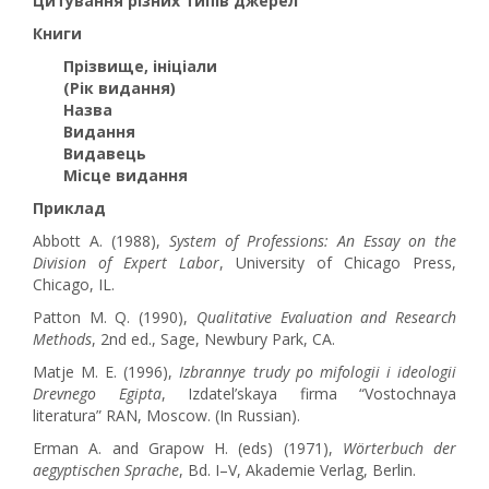
Цитування різних типів джерел
Книги
Прізвище, ініціали
(Рік видання)
Назва
Видання
Видавець
Місце видання
Приклад
Abbott A. (1988),
System of Professions: An Essay on the
Division of Expert Labor
, University of Chicago Press,
Chicago, IL.
Patton M. Q. (1990),
Qualitative Evaluation and Research
Methods
, 2nd ed., Sage, Newbury Park, CA.
Matje M. E. (1996),
Izbrannye trudy po mifologii i ideologii
Drevnego Egipta
, Izdatel’skaya firma “Vostochnaya
literatura” RAN, Moscow. (In Russian).
Erman A. and Grapow H. (eds) (1971),
Wörterbuch der
aegyptischen Sprache
, Bd. I–V, Akademie Verlag, Berlin.