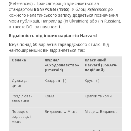
(References) . Транслітерація здійснюється за
стандартом
BGN/PCGN (1965)
. У блоці
References
до
кожного нелатинського запису додається позначення
мови публікації, наприклад (In Ukrainian) або (In Russian),
а також DOI за наявності .
Відмінність від інших варіантів Harvard
Існує понад 60 варіантів гарвардського стилю. Від
найпоширеніших він відрізняється так:
Ознака
Журнал
Класичний
«Сходознавство»
Harvard (BSI/APA-
(Emerald)
подібний)
Дужки для
Квадратні [ ]
Круглі ( )
цитат
Розділювач
Коми
Крапки та коми
елементів
Порядок:
Видавець → Місце
Місце → Видавець
видавець і
місце