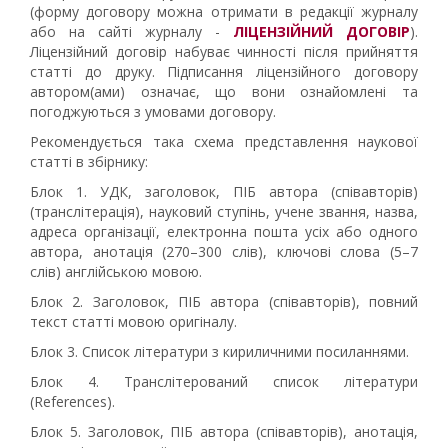
(форму договору можна отримати в редакції журналу
або на сайті журналу -
ЛІЦЕНЗІЙНИЙ ДОГОВІР
).
Ліцензійний договір набуває чинності після прийняття
статті до друку. Підписання ліцензійного договору
автором(ами) означає, що вони ознайомлені та
погоджуються з умовами договору.
Рекомендується така схема представлення наукової
статті в збірнику:
Блок 1. УДК, заголовок, ПІБ автора (співавторів)
(транслітерація), науковий ступінь, учене звання, назва,
адреса організації, електронна пошта усіх або одного
автора, анотація (270–300 слів), ключові слова (5–7
слів) англійською мовою.
Блок 2. Заголовок, ПІБ автора (співавторів), повний
текст статті мовою оригіналу.
Блок 3. Список літератури з кириличними посиланнями.
Блок 4. Транслітерований список літератури
(References).
Блок 5. Заголовок, ПІБ автора (співавторів), анотація,