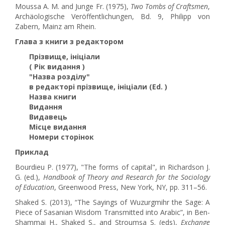
Moussa A. M. and Junge Fr. (1975),
Two Tombs of Craftsmen
,
Archäologische Veröffentlichungen, Bd. 9, Philipp von
Zabern, Mainz am Rhein.
Глава з книги з редактором
Прізвище, ініціали
( Рік видання )
"Назва розділу"
в редакторі прізвище, ініціали (Ed. )
Назва книги
Видання
Видавець
Місце видання
Номери сторінок
Приклад
Bourdieu P. (1977), "The forms of capital", in Richardson J.
G. (ed.),
Handbook of Theory and Research for the Sociology
of Education
, Greenwood Press, New York, NY, pp. 311–56.
Shaked S. (2013), “The Sayings of Wuzurgmihr the Sage: A
Piece of Sasanian Wisdom Transmitted into Arabic”, in Ben-
Shammai H., Shaked S., and Stroumsa S. (eds),
Exchange