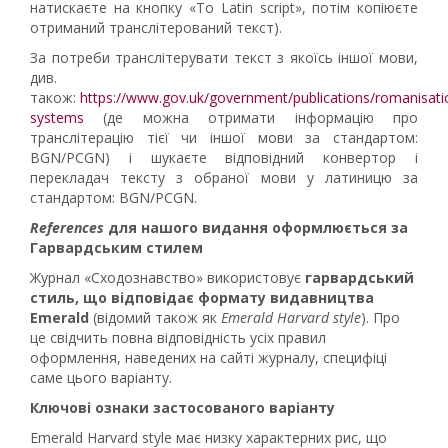
натискаєте на кнопку «To Latin script», потім копіюєте
отриманий транслітерований текст).
За потреби транслітерувати текст з якоїсь іншої мови,
див.
також:
https://www.gov.uk/government/publications/romanisati
systems
(де можна отримати інформацію про
транслітерацію тієї чи іншої мови за стандартом:
BGN/PCGN) і шукаєте відповідний конвертор і
перекладач тексту з обраної мови у латиницю за
стандартом: BGN/PCGN.
References
для нашого видання оформлюється за
Гарвардським стилем
Журнал «Сходознавство» використовує
гарвардський
стиль, що відповідає формату видавництва
Emerald
(відомий також як
Emerald Harvard style
). Про
це свідчить повна відповідність усіх правил
оформлення, наведених на сайті журналу, специфіці
саме цього варіанту.
Ключові ознаки застосованого варіанту
Emerald Harvard style має низку характерних рис, що