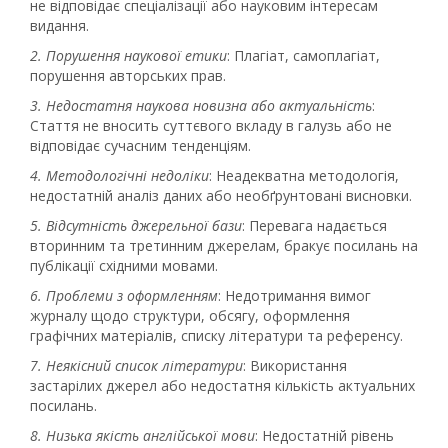
не відповідає спеціалізації або науковим інтересам
видання.
2. Порушення наукової етики
: Плагіат, самоплагіат,
порушення авторських прав.
3. Недостатня наукова новизна або актуальність
:
Стаття не вносить суттєвого вкладу в галузь або не
відповідає сучасним тенденціям.
4. Методологічні недоліки
: Неадекватна методологія,
недостатній аналіз даних або необґрунтовані висновки.
5. Відсутність джерельної бази
: Перевага надається
вторинним та третинним джерелам, бракує посилань на
публікації східними мовами.
6. Проблеми з оформленням
: Недотримання вимог
журналу щодо структури, обсягу, оформлення
графічних матеріалів, списку літератури та референсу.
7. Неякісний список літератури
: Використання
застарілих джерел або недостатня кількість актуальних
посилань.
8. Низька якість англійської мови
: Недостатній рівень