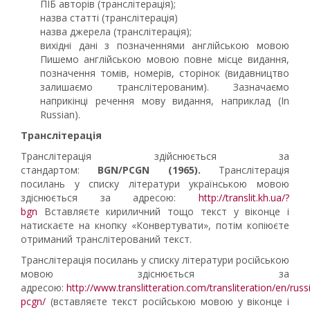
ПІБ авторів (транслітерація);
назва статті (транслітерація)
назва джерела (транслітерація);
вихідні дані з позначеннями англійською мовою
Пишемо англійською мовою повне місце видання,
позначення томів, номерів, сторінок (видавництво
залишаємо транслітерованим). Зазначаємо
наприкінці речення мову видання, наприклад (In
Russian).
Транслітерація
Транслітерація здійснюється за
стандартом:
BGN
/PCGN
(1965).
Транслітерація
посилань у списку літератури українською мовою
здіснюється за адресою:
http://translit.kh.ua/?
bgn
Вставляєте кириличний тощо текст у віконце і
натискаєте на кнопку «Конвертувати», потім копіюєте
отриманий транслітерований текст.
Транслітерація посилань у списку літератури російською
мовою здіснюється за
адресою:
http://www.translitteration.com/transliteration/en/russ
pcgn/
(вставляєте текст російською мовою у віконце і