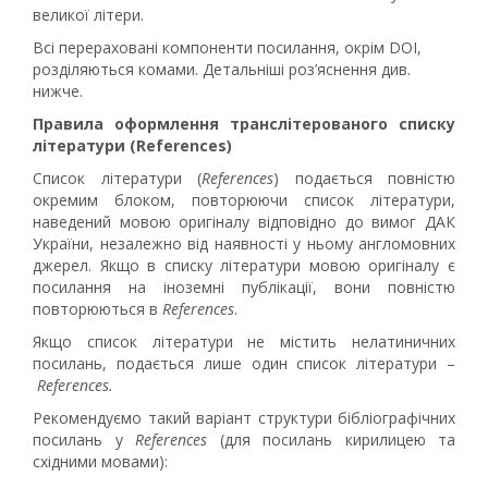
великої літери.
Всі перераховані компоненти посилання, окрім DOI,
розділяються комами. Детальніші роз’яснення див.
нижче.
Правила оформлення транслітерованого списку
літератури (References)
Список літератури (
References
) подається повністю
окремим блоком, повторюючи список літератури,
наведений мовою оригіналу відповідно до вимог ДАК
України, незалежно від наявності у ньому англомовних
джерел. Якщо в списку літератури мовою оригіналу є
посилання на іноземні публікації, вони повністю
повторюються в
References
.
Якщо список літератури не містить нелатиничних
посилань, подається лише один список літератури –
References.
Рекомендуємо такий варіант структури бібліографічних
посилань у
References
(для посилань кирилицею та
східними мовами):