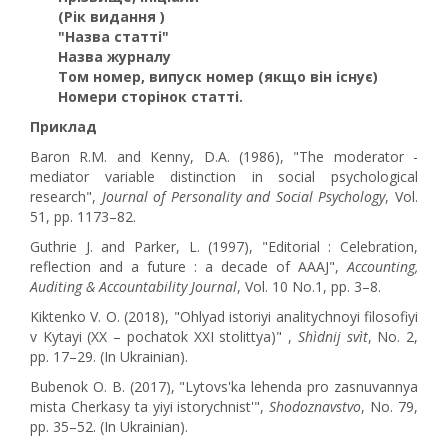
(Рік видання )
"Назва статті"
Назва журналу
Том номер, випуск номер (якщо він існує)
Номери сторінок статті.
Приклад
Baron R.M. and Kenny, D.A. (1986), "The moderator -
mediator variable distinction in social psychological
research",
Journal of Personality and Social Psychology
, Vol.
51, pp. 1173–82.
Guthrie J. and Parker, L. (1997), "Editorial : Celebration,
reflection and a future : a decade of AAAJ",
Accounting,
Auditing & Accountability Journal
, Vol. 10 No.1, pp. 3–8.
Kiktenko V. O. (2018), "Ohlyad istoriyi analitychnoyi filosofiyi
v Kytayi (XX – pochatok XXI stolittya)" ,
Shìdnij svìt
, No. 2,
pp. 17–29. (In Ukrainian).
Bubenok O. B. (2017), "Lytovs'ka lehenda pro zasnuvannya
mista Cherkasy ta yiyi istorychnist'",
Shodoznavstvo
, No. 79,
pp. 35–52. (In Ukrainian).