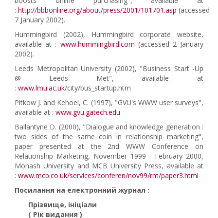
boosts online purchasing", available at
:
http://bbbonline.org/about/press/2001/101701.asp
(accessed
7 January 2002).
Hummingbird (2002), Hummingbird corporate website,
available at :
www.hummingbird.com
(accessed 2 January
2002).
Leeds Metropolitan University (2002), "Business Start -Up
@ Leeds Met", available at
:
www.lmu.ac.uk
/city/bus_startup.htm
Pitkow J. and Kehoel, C. (1997), "GVU's WWW user surveys",
available at :
www.gvu.gatech.edu
Ballantyne D. (2000), "Dialogue and knowledge generation :
two sides of the same coin in relationship marketing",
paper presented at the 2nd WWW Conference on
Relationship Marketing, November 1999 - February 2000,
Monash University and MCB University Press, available at
:
www.mcb.co.uk/services/conferen/nov99/rm/paper3.html
Посилання на електронний журнал :
Прізвище, ініціали
( Рік видання )