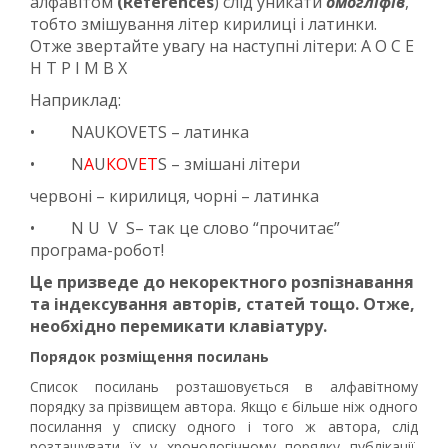
алфавітом
(
References
) слід уникати
омогліфів
,
тобто змішування літер кирилиці і латинки.
Отже звертайте увагу на наступні літери: А О С Е
Н Т Р І М В Х
Наприклад:
• NAUKOVETS – латинка
• N
А
U
КО
V
ЕТ
S – змішані літери
червоні – кирилиця, чорні – латинка
• N U V S– так це слово “прочитає”
програма-робот!
Це призведе до некоректного розпізнавання
та індексування авторів, статей тощо. Отже,
необхідно перемикати клавіатуру.
Порядок розміщення посилань
Список посилань розташовується в алфавітному
порядку за прізвищем автора. Якщо є більше ніж одного
посилання у списку одного і того ж автора, слід
розташувати їх у хронологічному порядку публікації.