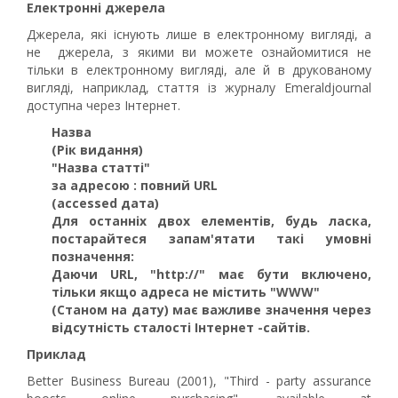
Електронні джерела
Джерела, які існують лише в електронному вигляді, а
не джерела, з якими ви можете ознайомитися не
тільки в електронному вигляді, але й в друкованому
вигляді, наприклад, стаття із журналу Emeraldjournal
доступна через Інтернет.
Назва
(Рік видання)
"Назва статті"
за адресою : повний URL
(accessed дата)
Для останніх двох елементів, будь ласка,
постарайтеся запам'ятати такі умовні
позначення:
Даючи URL,
"http://"
має бути включено,
тільки якщо адреса не містить
"WWW"
(Станом на дату) має важливе значення через
відсутність сталості Інтернет -сайтів.
Приклад
Better Business Bureau (2001), "Third - party assurance