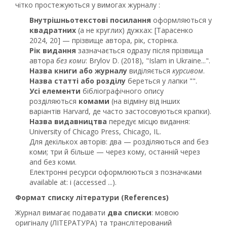
чітко простежуються у вимогах журналу :
Внутрішньотекстові посилання
оформляються у
квадратних
(а не круглих) дужках: [Тарасенко
2024, 20] — прізвище автора, рік, сторінка.
Рік видання
зазначається одразу після прізвища
автора
без коми
: Brylov D. (2018), "Islam in Ukraine...".
Назва книги або журналу
виділяється
курсивом
.
Назва статті або розділу
береться у лапки "".
Усі елементи
бібліографічного опису
розділяються
комами
(на відміну від інших
варіантів Harvard, де часто застосовуються крапки).
Назва видавництва
передує місцю видання:
University of Chicago Press, Chicago, IL.
Для декількох авторів: два — розділяються and без
коми; три й більше — через кому, останній через
and без коми.
Електронні ресурси оформлюються з позначками
available at: і (accessed ...).
Формат списку літератури (References)
Журнал вимагає подавати
два списки
: мовою
оригіналу (ЛІТЕРАТУРА) та транслітерований