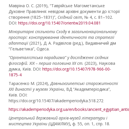
Мавріна О. С. (2019), “Таврійське Магометанське
Духовне Правління: невідомі архівні документи до історії
створення (1825–1831)”,
Східний світ
, № 4, с. 81–102.
DOI:
https://doi.org/10.15407/orientw2019.04.081
Міноритарні спільноти Сходу в загальнонаціональному
просторі: конструювання ідентичності та стратегії
адаптації
(2021), Д. А. Радівілов (ред.), Видавничий дім
“Гельветика”, Одеса.
“Орієнталістська парадигма” у дослідженні східних
філософій. XIX – перша половина XX ст.
(2023), Наукова
думка, Київ. DOI:
https://doi.org/10.15407/978-966-00-
1875-4
Тарасенко М. (2024),
Давньоєгипетські старожитності
XXI династії у музеях України
, ВД “Академперіодика”,
Київ. DOI:
https://doi.org/10.15407/akademperiodyka.518.272
https://akademperiodyka.org.ua/en/books/ancient_egyptian_antiq
Центральний державний архів-музей літератури і
мистецтва України (ЦДАМЛМУ)
,
ф. 55, оп. 1, спр. 18.