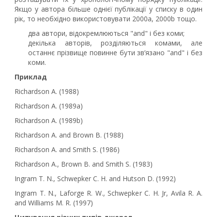
Якщо у автора більше однієї публікації у списку в один
рік, то необхідно використовувати 2000a, 2000b тощо.
два автори, відокремлюються "and" і без коми;
декілька авторів, розділяються комами, але
останнє прізвище повинне бути зв’язано "and" і без
коми.
Приклад
Richardson A. (1988)
Richardson A. (1989a)
Richardson A. (1989b)
Richardson A. and Brown B. (1988)
Richardson A. and Smith S. (1986)
Richardson A., Brown B. and Smith S. (1983)
Ingram T. N., Schwepker C. H. and Hutson D. (1992)
Ingram T. N., Laforge R. W., Schwepker C. H. Jr, Avila R. A.
and Williams M. R. (1997)