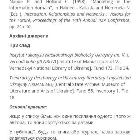
Naude P. and Holland C. (1998), "Marketing in the
information domain", in Halinen - Kaila A. and Nummela N.
(Eds ),
Interaction, Relationships and Networks : Visions for
the Future, Proceedings of the 14th Annual IMP Conference
,
pp. 245–62.
Архівні джерела
Приклад
Instytut rukopysu Natsional’noyi biblioteky Ukrayiny im. V. I.
Vernads’koho (IR NBUV)
[Institute of Manuscripts of V. I.
Vernadskyi National Library of Ukraine], Fund 173, File 34.
Tsentral’nyy derzhavnyy arkhiv-muzey literatury i mystetstva
Ukrayiny (TsDAMLMU)
[Central State Archive-Museum of
Literature and Arts of Ukraine], Fund 55, Inventory 1, File
18.
Основні правила:
Якщо у списку більш ніж одне посилання одного і того ж
автора, то вони сортуються за датами.
У публікації, будь то книга або журнал, назва завжди
виділяється курсивом.