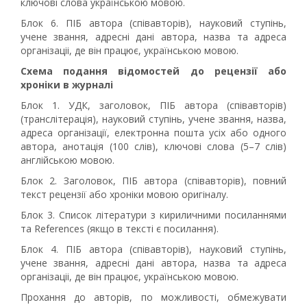
ключові слова українською мовою.
Блок 6. ПІБ автора (співавторів), науковий ступінь,
учене звання, адресні дані автора, назва та адреса
організаціі, де він працює, українською мовою.
Схема подання відомостей до рецензії або
хроніки в журналі
Блок 1. УДК, заголовок, ПІБ автора (співавторів)
(транслітерація), науковий ступінь, учене звання, назва,
адреса організації, електронна пошта усіх або одного
автора, анотація (100 слів), ключові слова (5–7 слів)
англійською мовою.
Блок 2. Заголовок, ПІБ автора (співавторів), повний
текст рецензії або хроніки мовою оригіналу.
Блок 3. Список літератури з кириличними посиланнями
та References (якщо в тексті є посилання).
Блок 4. ПІБ автора (співавторів), науковий ступінь,
учене звання, адресні дані автора, назва та адреса
організаціі, де він працює, українською мовою.
Прохання до авторів, по можливості, обмежувати