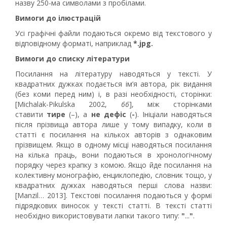
назву 250-ма символами з пробілами.
Вимоги до ілюстрацій
Усі графічні файли подаються окремо від текстового у
відповідному форматі, наприклад
*.jpg.
Вимоги до списку літератури
Посилання на літературу наводяться у тексті. У
квадратних дужках подається ім’я автора, рік видання
(без коми перед ним) і, в разі необхідності, сторінки:
[Michalak-Pikulska 2002,
66
], між сторінками
ставити
тире
(–), а
не деф
іс
(
-
). Ініціали наводяться
після прізвища автора лише у тому випадку, коли в
статті є посилання на кількох авторів з однаковим
прізвищем. Якщо в одному місці наводяться посилання
на кілька праць, вони подаються в хронологічному
порядку через крапку з комою. Якщо йде посилання на
колективну монографію, енциклопедію, словник тощо, у
квадратних дужках наводяться перші слова назви:
[Manzil… 2013]. Текстові посилання подаються у формі
підрядкових виносок у тексті статті. В тексті статті
необхідно використовувати лапки такого типу:
"
...
"
.