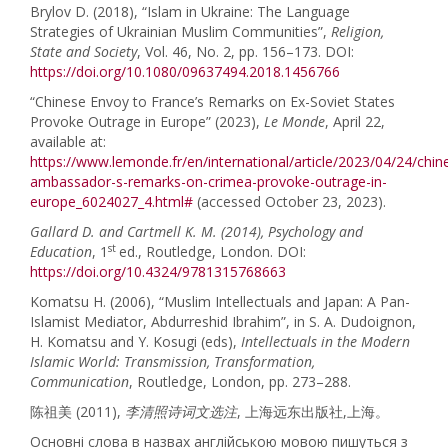
Brylov D. (2018), “Islam in Ukraine: The Language
Strategies of Ukrainian Muslim Communities”,
Religion,
State and Society
, Vol. 46, No. 2, pp. 156–173. DOI:
https://doi.org/10.1080/09637494.2018.1456766
“Chinese Envoy to France’s Remarks on Ex-Soviet States
Provoke Outrage in Europe” (2023),
Le
Monde
, April 22,
available at:
https://www.lemonde.fr/en/international/article/2023/04/24/chin
ambassador-s-remarks-on-crimea-provoke-outrage-in-
europe_6024027_4.html#
(accessed October 23, 2023).
Gallard D. and
Cartmell
K. M.
(2014),
Psychology and
st
Education
, 1
ed., Routledge, London. DOI:
https://doi.org/10.4324/9781315768663
Komatsu H. (2006), “Muslim Intellectuals and Japan: A Pan-
Islamist Mediator, Abdurreshid Ibrahim”, in S. A. Dudoignon,
H. Komatsu and Y. Kosugi (eds),
Intellectuals in the Modern
Islamic
World: Transmission, Transformation,
Communication
, Routledge, London, pp. 273–288.
陈祖美 (2011),
李清照诗词文选注
, 上海远东出版社,上海。
Основні слова в назвах англійською мовою пишуться з