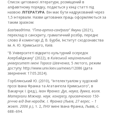
Список цитованої літератури, розміщений в
алфавітному порядку, подається у кінці статті під
назвою
ЛІТЕРАТУРА
. Він має бути надрукований через
1,5 інтервали. Назви цитованих праць оформляються за
таким зразком:
Бгаґавадґіта. “Ґіта-артха-санґрага” Ямуни
(2021),
переклад із санскриту, граматичний розбір, переднє
слово й коментарі Д. В. Бурби, Інститут сходознавства
ім. А. Ю. Кримського, Київ.
“В Університеті відкрито культурний осередок
Азербайджану” (2022), в
К
иївський національний
університет імені Тараса Шевченка
, 5 лютого, режим
доступу: http://www.univ.kiev.ua/news/12086 (дата
звернення: 17.05.2024).
Горблянський Ю. (2010), “Інтелектуалізм у художній
прозі Івана Франка та Агатангела Кримського”, в
Вакарчук І. (ред.),
Іван Франко: Дух, наука, думка, воля.
Матеріали Міжнар. наук. конгресу, присвяченого 150-
річчю від дня народж. І. Франка (Львів, 27 верес. – 1
жовт. 2006 р.)
, т. 2, ЛНУ імені Івана Франка, Львів, с.
688–694.