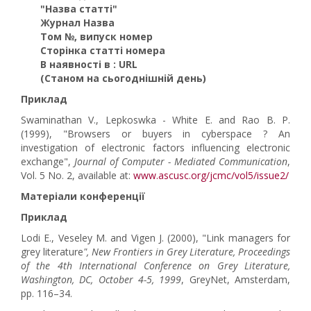
"Назва статті"
Журнал Назва
Том №, випуск номер
Сторінка статті номера
В наявності в : URL
(Станом на сьогоднішній день)
Приклад
Swaminathan V., Lepkoswka - White E. and Rao B. P.
(1999), "Browsers or buyers in cyberspace ? An
investigation of electronic factors influencing electronic
exchange",
Journal of Computer - Mediated Communication
,
Vol. 5 No. 2, available at:
www.ascusc.org/jcmc/vol5/issue2/
Матеріали конференції
Приклад
Lodi E., Veseley M. and Vigen J. (2000), "Link managers for
grey literature
", New Frontiers in Grey Literature, Proceedings
of the 4th International Conference on Grey Literature,
Washington, DC, October 4-5, 1999
, GreyNet, Amsterdam,
pp. 116–34.