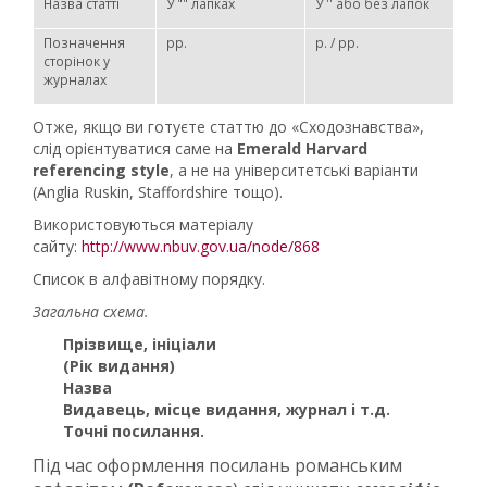
Назва статті
У "" лапках
У '' або без лапок
Позначення
pp.
p. / pp.
сторінок у
журналах
Отже, якщо ви готуєте статтю до «Сходознавства»,
слід орієнтуватися саме на
Emerald Harvard
referencing style
, а не на університетські варіанти
(Anglia Ruskin, Staffordshire тощо).
Використовуються матеріалу
сайту:
http://www.nbuv.gov.ua/node/868
Список в алфавітному порядку.
Загальна схема.
Прізвище, ініціали
(Рік видання)
Назва
Видавець, місце видання, журнал і т.д.
Точні посилання.
Під час оформлення посилань романським