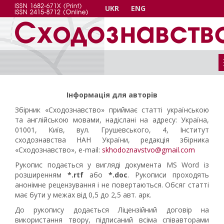
UKR
ENG
Інформація для авторів
Збірник «Сходознавство» приймає статті українською
та англійською мовами, надіслані на адресу: Україна,
01001, Київ, вул. Грушевського, 4, Інститут
сходознавства НАН України, редакція збірника
«Сходознавство», e-mail:
skhodoznavstvo@gmail.com
Рукопис подається у вигляді документа MS Word із
розширенням
*.rtf
або
*.doc
. Рукописи проходять
анонімне рецензування і не повертаються. Обсяг статті
має бути у межах від 0,5 до 2,5 авт. арк.
До рукопису додається Ліцензійний договір на
використання твору, підписаний всіма співавторами