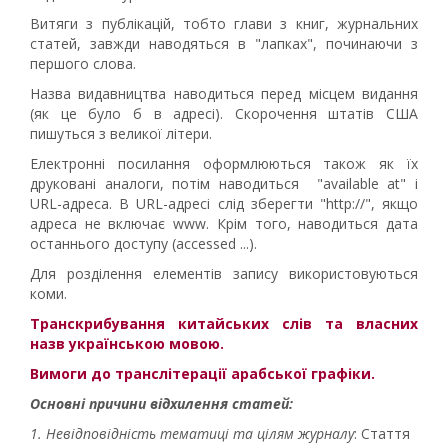
Витяги з публікацій, тобто глави з книг, журнальних
статей, завжди наводяться в "лапках", починаючи з
першого слова.
Назва видавництва наводиться перед місцем видання
(як це було б в адресі). Скорочення штатів США
пишуться з великої літери.
Електронні посилання оформлюються також як їх
друковані аналоги, потім наводиться "available at" і
URL-адреса. В URL-адресі слід зберегти "http://", якщо
адреса не включає www. Крім того, наводиться дата
останнього доступу (accessed ...).
Для розділення елементів запису використовуються
коми.
Транскрибування китайських слів та власних
назв українською мовою.
Вимоги до транслітерації арабської графіки.
Основні причини відхилення статей:
1. Невідповідність тематиці та цілям журналу
: Стаття