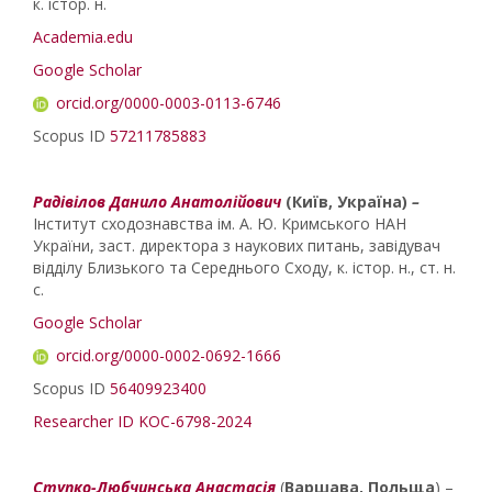
к. істор. н.
Academia.edu
Google Scholar
orcid.org/0000-0003-0113-6746
Scopus ID
57211785883
Радівілов Данило Анатолійович
(Київ, Україна)
–
Інститут сходознавства ім. А. Ю. Кримського НАН
України, заст. директора з наукових питань, завідувач
відділу Близького та Середнього Сходу, к. істор. н., ст. н.
с.
Google Scholar
orcid.org/0000-0002-0692-1666
Scopus ID
56409923400
Researcher ID
KOC-6798-2024
Ступко-Любчинська Анастасія
(
Варшава, Польща
) –