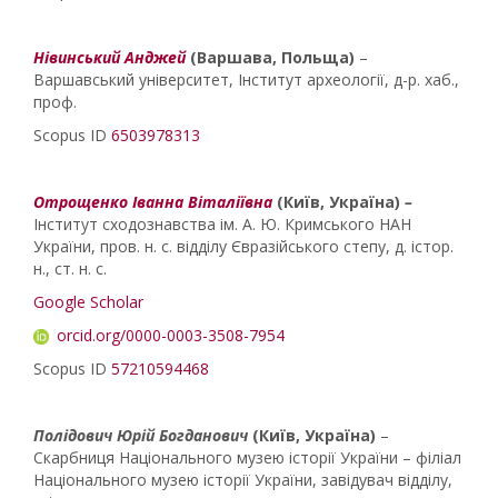
Нівинський Анджей
(Варшава, Польща)
–
Варшавський університет, Інститут археології, д-р. хаб.,
проф.
Scopus ID
6503978313
Отрощенко Іванна Віталіївна
(Київ, Україна)
–
Інститут сходознавства ім. А. Ю. Кримського НАН
України, пров. н. с. відділу Євразійського степу, д. істор.
н., ст. н. с.
Google Scholar
orcid.org/0000-0003-3508-7954
Scopus ID
57210594468
Полідович Юрій Богданович
(Київ, Україна)
–
Скарбниця Національного музею історії України – філіал
Національного музею історії України, завідувач відділу,