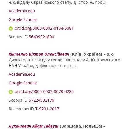
н. с. відділу Євразійського степу, д. істор. н., проф.
Academia.edu
Google Scholar
orcid.org/0000-0002-0104-6081
Scopus ID
56409921800
Кіктенко Віктор Олексійович
(Київ, Україна)
– в. о.
Директора Інституту сходознавства ім.А. Ю. Кримського
НАН України, д. філософ. н., ст. н. с.
Academia.edu
Google Scholar
orcid.org/0000-0002-0078-4285
Scopus ID
57224532176
ResearcherID
T-9201-2017
Лукашевич Адам Тадеуш
(Варшава, Польща)
–