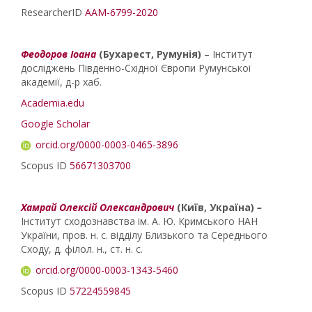
ResearcherID
AAM-6799-2020
Феодоров Іоана
(Бухарест, Румунія)
– Інститут
досліджень Південно-Східної Європи Румунської
академії, д-р хаб.
Academia.edu
Google Scholar
orcid.org/0000-0003-0465-3896
Scopus ID
56671303700
Хамрай Олексій Олександрович
(Київ, Україна)
–
Інститут сходознавства ім. А. Ю. Кримського НАН
України, пров. н. с. відділу Близького та Середнього
Сходу, д. філол. н., ст. н. с.
orcid.org/0000-0003-1343-5460
Scopus ID
57224559845