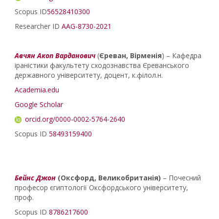
Scopus ID
56528410300
Researcher ID
AAG-8730-2021
Авчян Акоп Варданович
(
Єреван, Вірменія
) – Кафедра
іраністики факультету сходознавства Єреванського
державного університету, доцент, к.філол.н.
Academia.edu
Google Scholar
orcid.org/0000-0002-5764-2640
Scopus ID
58493159400
Бейнс Джон
(Оксфорд, Великобританія)
– Почесний
професор єгиптології Оксфордського університету,
проф.
Scopus ID
8786217600