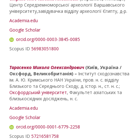
Центр Середземноморської археології Варшавського
університету,завідувачка відділу археології Єгипту, д-р.
Academia.edu
Google Scholar
orcid.org/0000-0003-3845-0085
Scopus ID
56983051800
Тарасенко Микола Олександрович
(Київ, Україна /
Оксфорд, Великобританія)
–
Інститут сходознавства
ім. А. Ю. Кримського НАН України, пров. н. с. відділу
Близького та Середнього Сходу, д. істор. н., ст. н. с.;
Оксфордський університет
, Факультет азіатських та
близькосхідних досліджень, н. с.
Academia.edu
Google Scholar
orcid.org/0000-0001-6779-2258
Scopus ID
57216581758