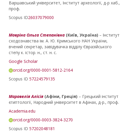
Варшавський університет, Інститут археології, д-р хаб.,
проф.
Scopus ID
26037079000
Мавріна Ольга Степанівна
(Київ, Україна)
–
Інститут
сходознавства ім. А. Ю. Кримського НАН України,
вчений секретар, завідувачка відділу Євразійського
степу к. істор. н., ст. н. с.
Google Scholar
orcid.org/0000-0001-5812-2164
Scopus ID
57224579135
Маравелія Алісія
(Афіни, Греція)
– Грецький інститут
єгиптології, Народний університет в Афінах, д-р., проф.
Academia.edu
orcid.org/0000-0003-3824-3270
Scopus ID
57202048181