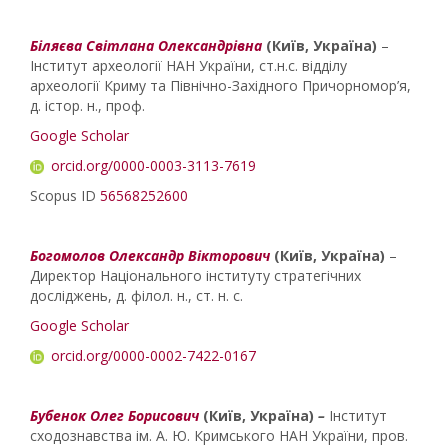
Біляєва Світлана Олександрівна
(Київ, Україна)
–
Інститут археології НАН України, ст.н.с. відділу
археології Криму та Північно-Західного Причорномор’я,
д. істор. н., проф.
Google Scholar
orcid.org/0000-0003-3113-7619
Scopus ID
56568252600
Богомолов Олександр Вікторович
(Київ, Україна)
–
Директор Національного інституту стратегічних
досліджень, д. філол. н., ст. н. с.
Google Scholar
orcid.org/0000-0002-7422-0167
Бубенок Олег Борисович
(Київ, Україна)
–
Інститут
сходознавства ім. А. Ю. Кримського НАН України, пров.