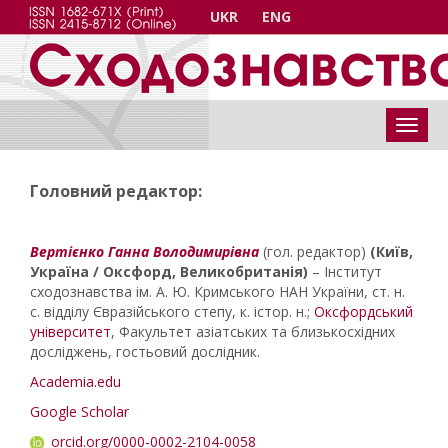
UKR
ENG
Головний редактор:
Вертієнко Ганна Володимирівна
(гол. редактор)
(Київ,
Україна / Оксфорд, Великобританія)
– Інститут
сходознавства ім. А. Ю. Кримського НАН України, ст. н.
с. відділу Євразійського степу, к. істор. н.;
Оксфордський
університет
, Факультет азіатських та близькосхідних
досліджень, гостьовий дослідник.
Academia.edu
Google Scholar
orcid.org/0000-0002-2104-0058