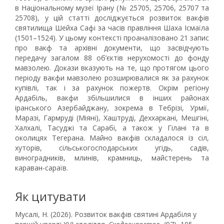
в Національному музеї Ірану (№ 25705, 25706, 25707 та
25708), у цій статті досліджується розвиток вакфів
святилища Шейха Сафі за часів правління Шаха Ісмаїла
(1501–1524). У цьому контексті проаналізовано 21 запис
про вакф та архівні документи, що засвідчують
передачу загалом 88 об’єктів нерухомості до фонду
мавзолею. Докази вказують на те, що протягом цього
періоду вакфи мавзолею розширювалися як за рахунок
купівлі, так і за рахунок пожертв. Окрім регіону
Ардабіль, вакфи збільшилися в інших районах
іранського Азербайджану, зокрема в Тебрізі, Урмії,
Маразі, Гармруді (Міяні), Хаштруді, Деххаркані, Мешгіні,
Халхалі, Тасуджі та Сарабі, а також у Гілані та в
околицях Тегерана. Майно вакфів складалося із сіл,
хуторів, сільськогосподарських угідь, садів,
виноградників, млинів, крамниць, майстерень та
караван-сараїв.
Як цитувати
Мусалі, Н. (2026). Розвиток вакфів святині Ардабіля у