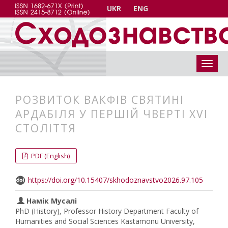
UKR
ENG
РОЗВИТОК ВАКФІВ СВЯТИНІ
АРДАБІЛЯ У ПЕРШІЙ ЧВЕРТІ XVI
СТОЛІТТЯ
##plugins.themes.bootstrap3.articl
##plugins.themes.bootstrap3.article
PDF (English)
https://doi.org/10.15407/skhodoznavstvo2026.97.105
Намік Мусалі
PhD (History), Professor History Department Faculty of
Humanities and Social Sciences Kastamonu University,