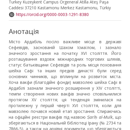
Turkey Kuzeykent Campus Orgeneral Atilla Ateş Paşa
Caddesi 37210 Kastamonu Merkez Kastamonu, Türkiy
https://orcid.org/0000-0003-1291-8380
Анотація
Місто Ардабіль посіло важливе місце в державі
Сефевідів, заснованій Шахом Ісмаїлом, і зазнало
значного зростання на початку XVI століття. Його
розташування вздовж міжнародних торгових шляхів,
статус батьківщини Сефевідів та роль місця поховання
шейха Сафі та інших предків династії були серед
основних чинників, що вплинули на розвиток міста.
Хоча вакфи (благодійні фонди) мавзолею шейха Сафі в
Ардабілі зазнали значного розширення у XIV столітті,
темпи створення нових вакфів значно сповільнилися
протягом XV століття; ця тенденція змінилася на
протилежну у першій чверті XVI століття, коли для
мавзолею почався новий етап зростання. Спираючись
на офіційні реєстри вакфів під назвою
Ṣarīḥ al-Mulk
, що
зберігаються в Національній бібліотеці Ірану (№ 2734 та
7866-5), а також на архівні документи, що зберігаються