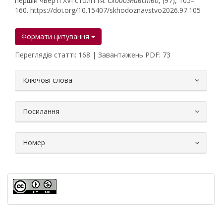
першій чверті XVI століття.
Сходознавство
, (97), 105–
160. https://doi.org/10.15407/skhodoznavstvo2026.97.105
Формати цитування
Переглядів статті: 168 | Завантажень PDF: 73
##plugins.themes.bootstrap3.article.
Ключові слова
Посилання
Номер