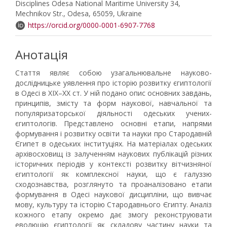
Disciplines Odesa National Maritime University 34,
Mechnikov Str., Odesa, 65059, Ukraine
https://orcid.org/0000-0001-6907-7768
Анотація
Стаття являє собою узагальнювальне науково-
дослідницьке уявлення про історію розвитку єгиптології
в Одесі в XIX–XX ст. У ній подано опис основних завдань,
принципів, змісту та форм наукової, навчальної та
популяризаторської діяльності одеських учених-
єгиптологів. Представлено основні етапи, напрями
формування і розвитку освіти та науки про Стародавній
Єгипет в одеських інституціях. На матеріалах одеських
архівосховищ із залученням наукових публікацій різних
історичних періодів у контексті розвитку вітчизняної
єгиптології як комплексної науки, що є галуззю
сходознавства, розглянуто та проаналізовано етапи
формування в Одесі наукової дисципліни, що вивчає
мову, культуру та історію Стародавнього Єгипту. Аналіз
кожного етапу окремо дає змогу реконструювати
еволюцію єгиптології як складову частину науки та