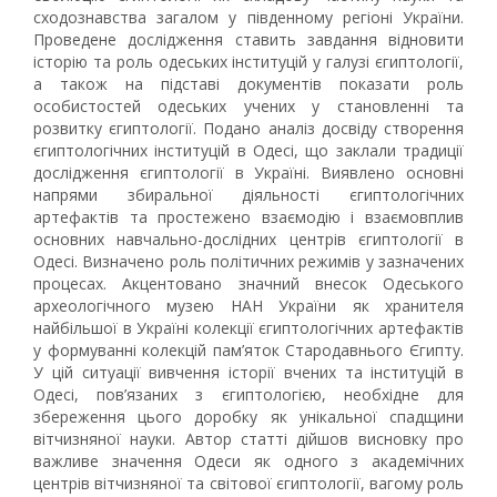
сходознавства загалом у південному регіоні України.
Проведене дослідження ставить завдання відновити
історію та роль одеських інституцій у галузі єгиптології,
а також на підставі документів показати роль
особистостей одеських учених у становленні та
розвитку єгиптології. Подано аналіз досвіду створення
єгиптологічних інституцій в Одесі, що заклали традиції
дослідження єгиптології в Україні. Виявлено основні
напрями збиральної діяльності єгиптологічних
артефактів та простежено взаємодію і взаємовплив
основних навчально-дослідних центрів єгиптології в
Одесі. Визначено роль політичних режимів у зазначених
процесах. Акцентовано значний внесок Одеського
археологічного музею НАН України як хранителя
найбільшої в Україні колекції єгиптологічних артефактів
у формуванні колекцій пам’яток Стародавнього Єгипту.
У цій ситуації вивчення історії вчених та інституцій в
Одесі, пов’язаних з єгиптологією, необхідне для
збереження цього доробку як унікальної спадщини
вітчизняної науки. Автор статті дійшов висновку про
важливе значення Одеси як одного з академічних
центрів вітчизняної та світової єгиптології, вагому роль