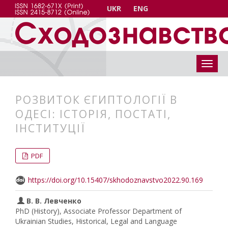
UKR
ENG
РОЗВИТОК ЄГИПТОЛОГІЇ В
ОДЕСІ: ІСТОРІЯ, ПОСТАТІ,
ІНСТИТУЦІЇ
##plugins.themes.bootstrap3.articl
##plugins.themes.bootstrap3.article
PDF
https://doi.org/10.15407/skhodoznavstvo2022.90.169
В. В. Левченко
PhD (History), Associate Professor Department of
Ukrainian Studies, Historical, Legal and Language