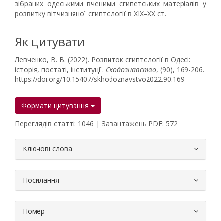
зібраних одеськими вченими єгипетських матеріалів у
розвитку вітчизняної єгиптології в XIX–XX ст.
Як цитувати
Левченко, В. В. (2022). Розвиток єгиптології в Одесі:
історія, постаті, інституції.
Сходознавство
, (90), 169-206.
https://doi.org/10.15407/skhodoznavstvo2022.90.169
Формати цитування
Переглядів статті: 1046 | Завантажень PDF: 572
##plugins.themes.bootstrap3.article.
Ключові слова
Посилання
Номер