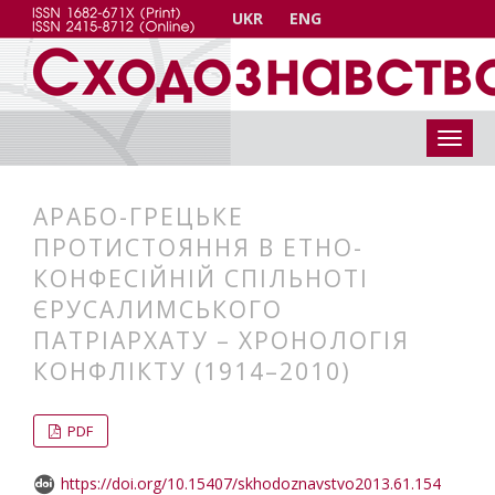
UKR
ENG
АРАБО-ГРЕЦЬКЕ
ПРОТИСТОЯННЯ В ЕТНО-
КОНФЕСІЙНІЙ СПІЛЬНОТІ
ЄРУСАЛИМСЬКОГО
ПАТРІАРХАТУ – ХРОНОЛОГІЯ
КОНФЛІКТУ (1914–2010)
##plugins.themes.bootstrap3.articl
##plugins.themes.bootstrap3.article
PDF
https://doi.org/10.15407/skhodoznavstvo2013.61.154