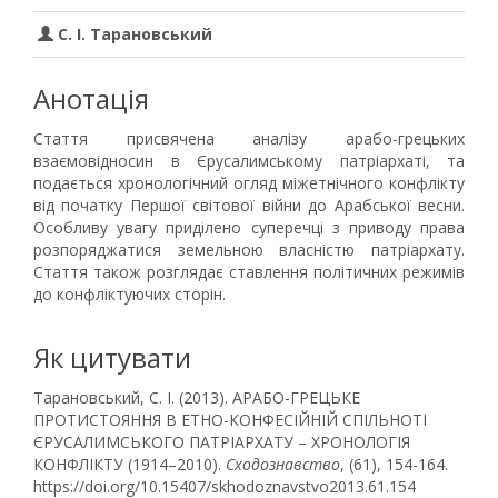
С. І. Тарановський
Анотація
Стаття присвячена аналізу арабо-грецьких
взаємовідносин в Єрусалимському патріархаті, та
подається хронологічний огляд міжетнічного конфлікту
від початку Першої світової війни до Арабської весни.
Особливу увагу приділено суперечці з приводу права
розпоряджатися земельною власністю патріархату.
Стаття також розглядає ставлення політичних режимів
до конфліктуючих сторін.
Як цитувати
Тарановський, С. І. (2013). АРАБО-ГРЕЦЬКЕ
ПРОТИСТОЯННЯ В ЕТНО-КОНФЕСІЙНІЙ СПІЛЬНОТІ
ЄРУСАЛИМСЬКОГО ПАТРІАРХАТУ – ХРОНОЛОГІЯ
КОНФЛІКТУ (1914–2010).
Сходознавство
, (61), 154-164.
https://doi.org/10.15407/skhodoznavstvo2013.61.154