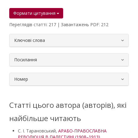
Формати цитування
Переглядів статті: 217 | Завантажень PDF: 212
##plugins.themes.bootstrap3.article.
Ключові слова
Посилання
Номер
Статті цього автора (авторів), які
найбільше читають
С. І. Тарановський,
АРАБО-ПРАВОСЛАВНА
РЕВОЛЮЦІЯ В ПАЛЕСТИНІ (1908–1913)
,