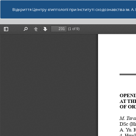
Відкриття Центру єгиптології при Інституті сходознавства ім. А