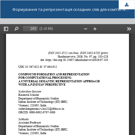
За
Формування та репрезентація складних слів для комп’ютерної обробки: підхід універсального семантичного представлення з Панінійської перспективи